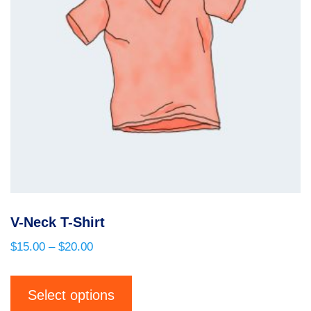
V-Neck T-Shirt
$
15.00
–
$
20.00
This
product
Select options
has